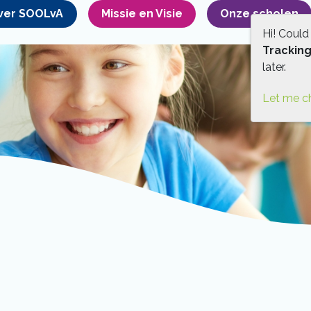
ver SOOLvA
Missie en Visie
Onze scholen
Hi! Could
Trackin
later.
Let me c