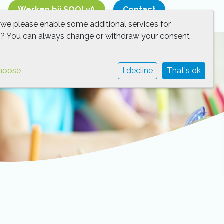
Werken bij SOOLvA
Contact
 we please enable some additional services for
g
? You can always change or withdraw your consent
hoose
I decline
That's ok