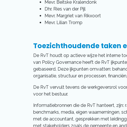
Mevr. Beitske Kralendonk
Dhr. Ries van der Pijl
Mevr. Margriet van Rikxoort
Mevr. Lilian Tromp
Toezichthoudende taken e
De RvT houdt op actieve wijze het interne to
van Policy Governance heeft de RvT ijkpunten
gebaseerd. Deze ijkpunten omvatten: behand
organisatie, structuur en processen, financiën
De RvT vervult tevens de werkgeversrol voor 
voor het bestuur.
Informatiebronnen die de RvT hanteert, zijn:
benchmarks, media, eigen waarnemingen, sc
met de accountant, gesprekken met leidin
met stakeholders zoals de gemeente en ande